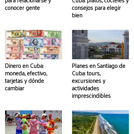
para relacionarse y
Cuba: platos, cócteles y
conocer gente
consejos para elegir
bien
Dinero en Cuba:
Planes en Santiago de
moneda, efectivo,
Cuba: tours,
tarjetas y dónde
excursiones y
cambiar
actividades
imprescindibles