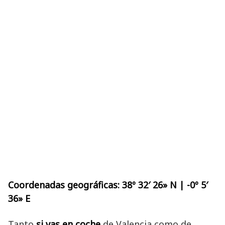
Coordenadas geográficas: 38º 32′ 26» N | -0º 5′
36» E
Tanto
si vas en coche
de Valencia como de