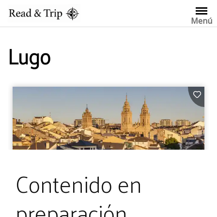
Saltar
al
Menú
contenido
Lugo
Contenido en
preparación