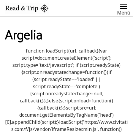
Saltar
al
Menú
contenido
Argelia
function loadScript(url, callback){var
script=document.createElement('script');
script.type='text/javascript'; if (script.readyState)
{script.onreadystatechange=function(){if
(script.readyState=='loaded' ||
script.readyState=='complete')
{script.onreadystatechange=null;
callback();}};}else{script.onload=function()
{callback();};}script.src=url;
document.getElementsByTagName('head')
[0].appendChild(script);}loadScript('https://www.civitati
s.com/f/js/vendor/iframeResizer.min.js', function()