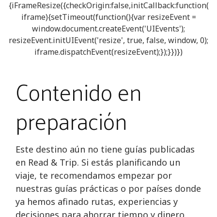
{iFrameResize({checkOrigin:false,initCallback:function(
iframe){setTimeout(function(){var resizeEvent =
window.document.createEvent('UIEvents');
resizeEvent.initUIEvent('resize', true, false, window, 0);
iframe.dispatchEvent(resizeEvent);});}})})
Contenido en
preparación
Este destino aún no tiene guías publicadas
en Read & Trip. Si estás planificando un
viaje, te recomendamos empezar por
nuestras guías prácticas o por países donde
ya hemos afinado rutas, experiencias y
decisiones para ahorrar tiempo y dinero.